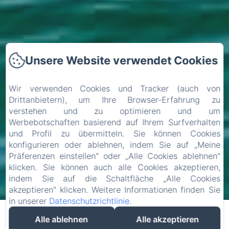
Unsere Website verwendet Cookies
Wir verwenden Cookies und Tracker (auch von
Drittanbietern), um Ihre Browser-Erfahrung zu
verstehen und zu optimieren und um
Werbebotschaften basierend auf Ihrem Surfverhalten
und Profil zu übermitteln. Sie können Cookies
konfigurieren oder ablehnen, indem Sie auf „Meine
Präferenzen einstellen" oder „Alle Cookies ablehnen"
klicken. Sie können auch alle Cookies akzeptieren,
indem Sie auf die Schaltfläche „Alle Cookies
akzeptieren" klicken. Weitere Informationen finden Sie
in unserer
Datenschutzrichtlinie
.
Alle ablehnen
Alle akzeptieren